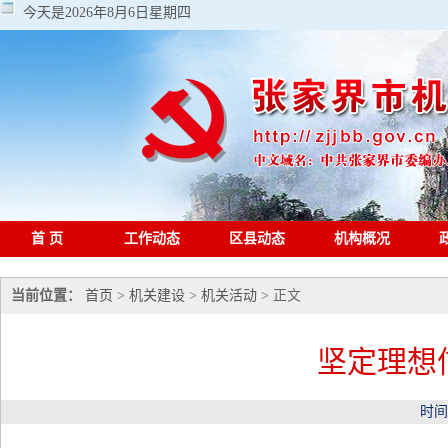
今天是
2026年8月6日星期四
首 页
工作动态
区县动态
机构概况
当前位置：
首页
>
机关建设
>
机关活动
> 正文
坚定理想
时间：