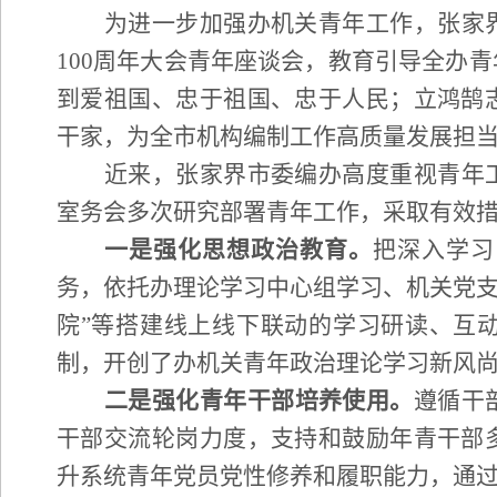
为进一步加强
办机关
青年工作，
张家
100周年大会
青年
座谈会
，教育引导全办青
到爱祖国、忠于祖国、忠于人民；立鸿鹄
干家
，
为全市机构编制工作高质量发展
担
近来，张家界市委编办高度重视青年
室务会多次研究部署青年工作，采取有效
一
是
强化
思想政治教育。
把深入学习
务，依托
办理论学习中心组学习、机关党
院
”
等
搭建线上线下联动的学习研读、互
制，
开创了
办
机关青年政治理论学习新风
二
是
强化
青年
干部
培养
使用
。
遵循干
干部交流轮岗力度，支持和鼓励年青干部
升系统青年党员党性修养和履职能力
，通